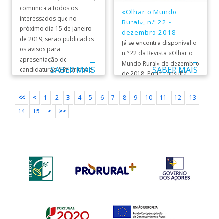
comunica a todos os
«Olhar o Mundo
interessados que no
Rural», n.º 22 -
próximo dia 15 de janeiro
dezembro 2018
de 2019, serão publicados
Já se encontra disponível o
os avisos para
n.º 22 da Revista «Olhar o
apresentação de
Mundo Rural» de dezembro
SABER MAIS
SABER MAIS
candidaturas à Prioridade
de 2018. Pode consultá-
...
la aqui. ...
<<
<
1
2
3
4
5
6
7
8
9
10
11
12
13
14
15
>
>>