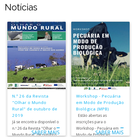
Notícias
N.º 26 da Revista
Workshop - Pecuária
"Olhar o Mundo
em Modo de Produção
Rural" de outubro de
Biológica (MPB)
2019
Estão abertas as
Já se encontra disponível o
inscrições para o
n.º 26 da Revista "Olhar o
Workshop - Pecuária em
SABER MAIS
SABER MAIS
Mundo Rural" de outubro
Modo de Produção