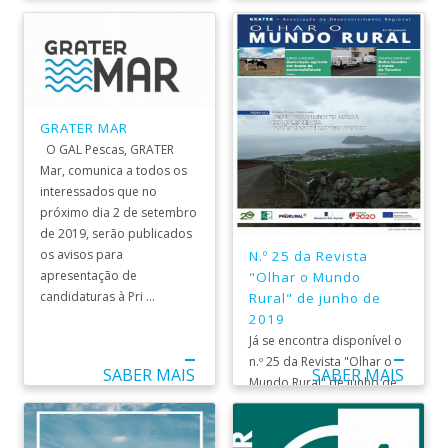
de 2019 e, pode consultá-
Biológica (MPB). Encontra
lo aqui. ...
aq ...
GRATER MAR
O GAL Pescas, GRATER
Mar, comunica a todos os
interessados que no
próximo dia 2 de setembro
de 2019, serão publicados
os avisos para
N.º 25 da Revista
apresentação de
"Olhar o Mundo
candidaturas à Pri ...
Rural" de junho de
2019
Já se encontra disponível o
n.º 25 da Revista "Olhar o
SABER MAIS
SABER MAIS
Mundo Rural" de junho de
2019 e, pode consultá-lo
aqui. ...