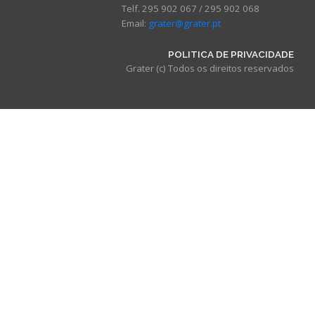
Telf. 295 902 067 / 295 902 068
Email:
grater@grater.pt
POLITICA DE PRIVACIDADE
Grater (c) Todos os direitos reservados