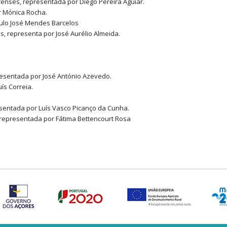
renses, representada por Diego Pereira Aguiar.
or Mónica Rocha.
ulo José Mendes Barcelos
os, representa por José Aurélio Almeida.
presentada por José António Azevedo.
uís Correia.
esentada por Luís Vasco Picanço da Cunha.
 representada por Fátima Bettencourt Rosa