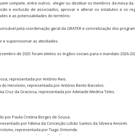
quem compete, entre outros: eleger ou destituir os membros da mesa da
são e exclusão de associados; aprovar e alterar os estatutos e os reg
des e as potencialidades do território.
ponsável pela coordenação geral da GRATER e concretização dos program
r e supervisionar as atividades.
ezembro de 2025 foram eleitos os órgãos sociais para o mandato 2026-2
iosa, representada por António Reis.
a do Heroísmo, representada por António Bento Barcelos.
anta Cruz da Graciosa, representada por Adelaide Medina Teles.
ado por Paula Cristina Borges de Sousa.
presentado por Fátima da Conceição Lobão Santos da Silveira Amorim.
eroísmo, representada por Tiago Ormonde.