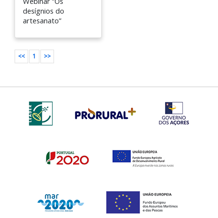
Webinar “Os
desígnios do
artesanato”
<<
1
>>