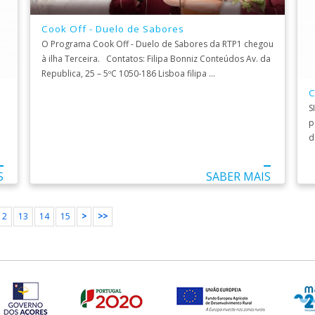
Cook Off - Duelo de Sabores
O Programa Cook Off - Duelo de Sabores da RTP1 chegou
à ilha Terceira. Contatos: Filipa Bonniz Conteúdos Av. da
Republica, 25 – 5ºC 1050-186 Lisboa filipa ...
C
S
p
d
S
SABER MAIS
12
13
14
15
>
>>