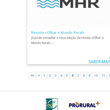
Revista «Olhar o Mundo Rural»
Já pode consultar a nova edição da revista «Olhar o
Mundo Rural». ...
SABER MAI
<<
<
1
2
3
4
5
6
7
8
9
10
11