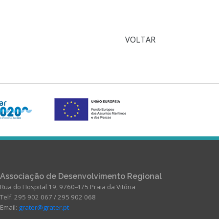
VOLTAR
Associação de Desenvolvimento Regional
Rua do Hospital 19, 9760-475 Praia da Vitória
Telf. 295 902 067 / 295 902 068
Email:
grater@grater.pt