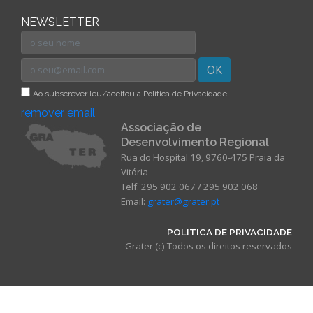
NEWSLETTER
OK
Ao subscrever leu/aceitou a Política de Privacidade
remover email
Associação de
Desenvolvimento Regional
Rua do Hospital 19, 9760-475 Praia da
Vitória
Telf. 295 902 067 / 295 902 068
Email:
grater@grater.pt
POLITICA DE PRIVACIDADE
Grater (c) Todos os direitos reservados