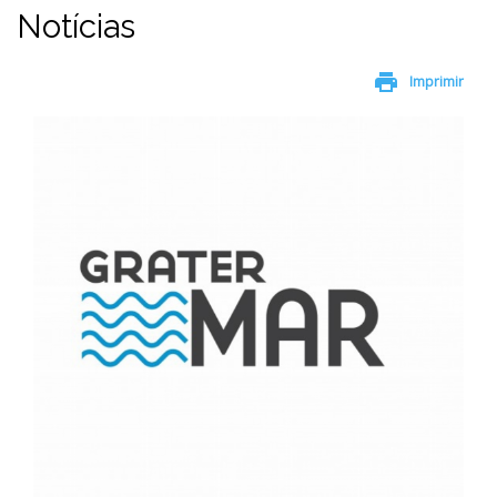
Notícias
print
Imprimir