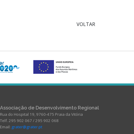
VOLTAR
Associação de Desenvolvimento Regional
Rua do Hospital 19, 9760-475 Praia da Vitória
Telf. 295 902 067 / 295 902 068
Email:
grater@grater.pt