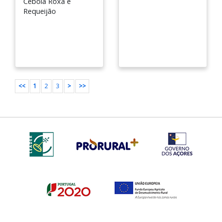
Cebola Roxa e
Requeijão
<<
1
2
3
>
>>