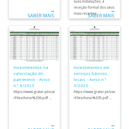
suas instalações, à
receção formal dos seus
mais recentes
SABER MAIS
SABER MAIS
associados ...
Investimentos na
Investimentos em
valorização do
serviços básicos
património - Aviso
locais - Aviso n.º
n.º 6/2025
5/2025
https://www.grater.pt/use
https://www.grater.pt/use
rFiles/Aviso%206.pdf ...
rFiles/Aviso%205.pdf ...