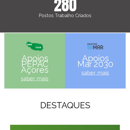
280
Postos Trabalho Criados
Apoios
Apoios
PEPAC
Mar 2030
Açores
saber mais
saber mais
DESTAQUES