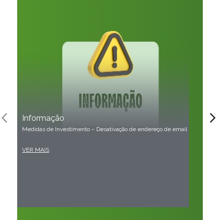
arrow_back_ios
arrow_forward_ios
Informação
Medidas de Investimento – Desativação de endereço de email
VER MAIS