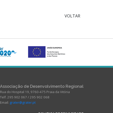
VOLTAR
Associação de Desenvolvimento Regional
Rua do Hospital 19, 9760-475 Praia da Vitória
Telf. 295 902 067 / 295 902 068
Email:
grater@grater.pt