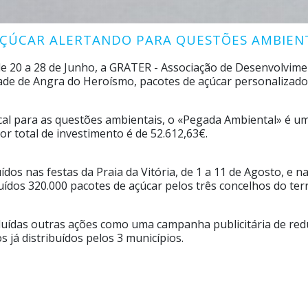
 AÇÚCAR ALERTANDO PARA QUESTÕES AMBIEN
 20 a 28 de Junho, a GRATER - Associação de Desenvolvimento
ade de Angra do Heroísmo, pacotes de açúcar personalizado
ocal para as questões ambientais, o «Pegada Ambiental» é um
r total de investimento é de 52.612,63€.
os nas festas da Praia da Vitória, de 1 a 11 de Agosto, e na
buídos 320.000 pacotes de açúcar pelos três concelhos do te
ncluídas outras ações como uma campanha publicitária de re
já distribuídos pelos 3 municípios.