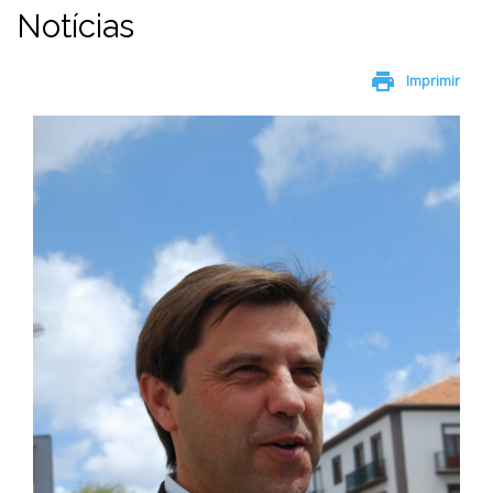
Notícias
print
Imprimir