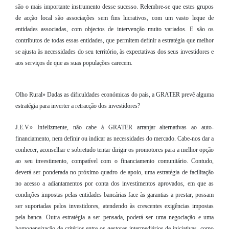
são o mais importante instrumento desse sucesso. Relembre-se que estes grupos
de acção local são associações sem fins lucrativos, com um vasto leque de
entidades associadas, com objectos de intervenção muito variados. E são os
contributos de todas essas entidades, que permitem definir a estratégia que melhor
se ajusta às necessidades do seu território, às expectativas dos seus investidores e
aos serviços de que as suas populações carecem.
Olho Rural» Dadas as dificuldades económicas do país, a GRATER prevê alguma
estratégia para inverter a retracção dos investidores?
J.E.V.» Infelizmente, não cabe à GRATER arranjar alternativas ao auto-
financiamento, nem definir ou indicar as necessidades do mercado. Cabe-nos dar a
conhecer, aconselhar e sobretudo tentar dirigir os promotores para a melhor opção
ao seu investimento, compatível com o financiamento comunitário. Contudo,
deverá ser ponderada no próximo quadro de apoio, uma estratégia de facilitação
no acesso a adiantamentos por conta dos investimentos aprovados, em que as
condições impostas pelas entidades bancárias face às garantias a prestar, possam
ser suportadas pelos investidores, atendendo às crescentes exigências impostas
pela banca. Outra estratégia a ser pensada, poderá ser uma negociação e uma
homogeneização de critérios entre os gestores intermediários de iniciativas, como