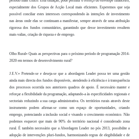
período mais crítico. Esta situação, pode permitir o reforço do envelope financeiro,
especialmente dos Grupos de Acção Local mais eficientes. Esperemos que seja
possível conciliar estes interesses correspondendo às intenções de investimento
nas áreas onde elas se continuam a manifestar, sempre através de uma atribuição
rigorosa dos fundos comunitários, garantindo que desse investimento resultem
mais-valias, criação de riqueza e de emprego.
Olho Rural» Quais as perspectivas para o próximo período de programação 2014-
2020 em termos de desenvolvimento rural?
J.E.V.» Pretende-se e deseja-se que a abordagem Leader possa ter uma gestão
ainda mais directa dos fundos disponíveis, atendendo à eficiência e à transparência
dos processos ocorrida nos anteriores quadros de apoio. É necessário manter e
reforçar a flexibilidade da programação, adaptando-a às especificidades regionais e
sectoriais reduzindo a sua carga administrativa. Os territórios rurais através deste
instrumento podem afirmar-se como um espaço de oportunidades, criando
emprego, potenciando a inclusão social e visando o crescimento económico. Não
podemos esquecer que mais de 90% do território nacional é considerado zona
rural. É também necessário que a Abordagem Leader no pós 2013, possibilite a
adopção de intervenções pluri-fundos, harmonizando regras de elegibilidade e de