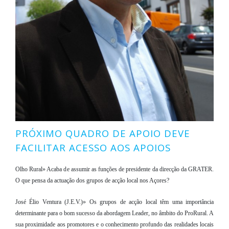
PRÓXIMO QUADRO DE APOIO DEVE
FACILITAR ACESSO AOS APOIOS
Olho Rural» Acaba de assumir as funções de presidente da direcção da GRATER.
O que pensa da actuação dos grupos de acção local nos Açores?
José Élio Ventura (J.E.V.)» Os grupos de acção local têm uma importância
determinante para o bom sucesso da abordagem Leader, no âmbito do ProRural. A
sua proximidade aos promotores e o conhecimento profundo das realidades locais