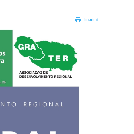
print
Imprimir