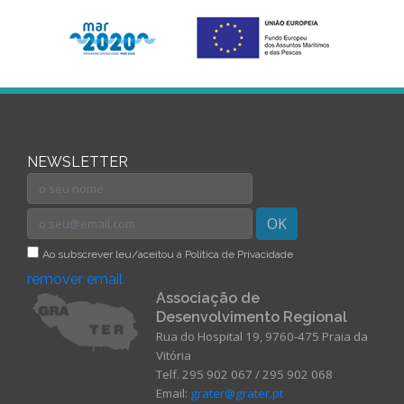
NEWSLETTER
OK
Ao subscrever leu/aceitou a Política de Privacidade
remover email
Associação de
Desenvolvimento Regional
Rua do Hospital 19, 9760-475 Praia da
Vitória
Telf. 295 902 067 / 295 902 068
Email:
grater@grater.pt