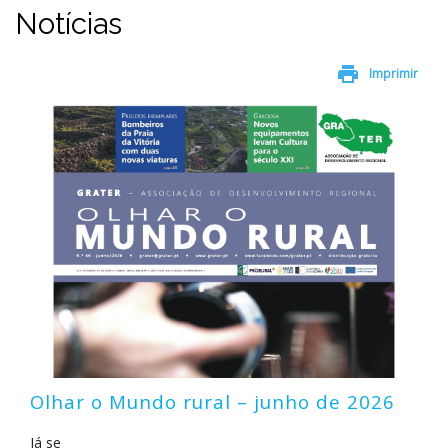
Notícias
print
Imprimir
Olhar o Mundo rural – junho de 2026
Já se